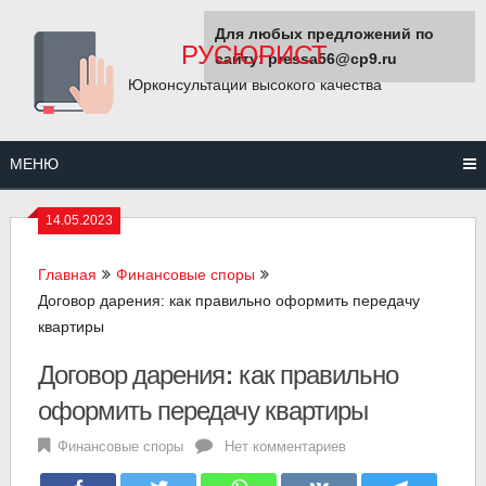
Перейти
Для любых предложений по
к
РУСЮРИСТ
сайту: pressa56@cp9.ru
содержанию
Юрконсультации высокого качества
МЕНЮ
14.05.2023
Главная
Финансовые споры
Договор дарения: как правильно оформить передачу
квартиры
Договор дарения: как правильно
оформить передачу квартиры
Финансовые споры
Нет комментариев