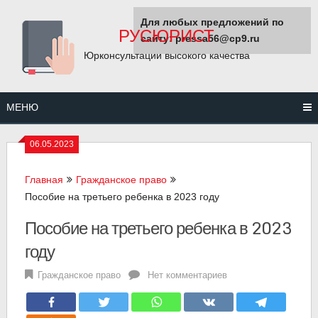
Перейти
Для любых предложений по
к
РУСЮРИСТ
сайту: pressa56@cp9.ru
содержанию
Юрконсультации высокого качества
МЕНЮ
06.05.2023
Главная
Гражданское право
Пособие на третьего ребенка в 2023 году
Пособие на третьего ребенка в 2023
году
Гражданское право
Нет комментариев