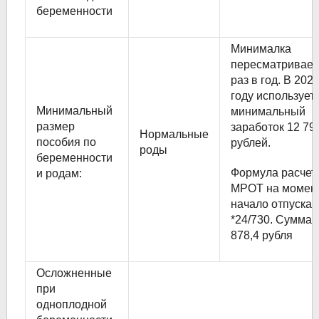
беременности
Минималка
пересматривает
раз в год. В 202
году использует
Минимальный
минимальный
размер
заработок 12 79
Нормальные
пособия по
рублей.
роды
беременности
Формула расчет
и родам:
МРОТ на момен
начало отпуска
*24/730. Сумма 
878,4 рубля
Осложненные
при
одноплодной