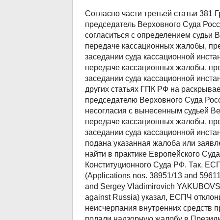
Согласно части третьей статьи 381 
председатель Верховного Суда Росс
согласиться с определением судьи 
передаче кассационных жалобы, пр
заседании суда кассационной инста
передаче кассационных жалобы, пре
заседании суда кассационной инстан
других статьях ГПК РФ на раскрывае
председателю Верховного Суда Росс
несогласия с вынесенным судьей Ве
передаче кассационных жалобы, пр
заседании суда кассационной инстан
подана указанная жалоба или заявл
найти в практике Европейского Суд
Конституционного Суда РФ. Так, ЕС
(Applications nos. 38951/13 and 596
and Sergey Vladimirovich YAKUBOVS
against Russia) указал, ЕСПЧ откло
неисчерпания внутренних средств пр
подали надзорную жалобу в Президи