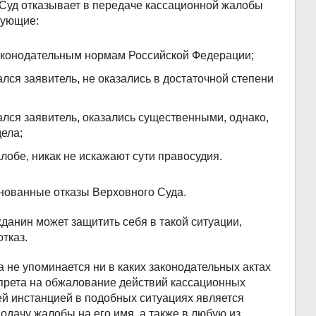
Суд отказывает в передаче кассационной жалобы
дующие:
аконодательным нормам Российской Федерации;
лся заявитель, не оказались в достаточной степени
лся заявитель, оказались существенными, однако,
дела;
обе, никак не искажают сути правосудия.
нованные отказы Верховного Суда.
данин может защитить себя в такой ситуации,
тказ.
 не упоминается ни в каких законодательных актах
апрета на обжалование действий кассационных
ей инстанцией в подобных ситуациях является
одачу жалобы на его имя, а также в любую из