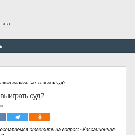
ества
ь
онная жалоба. Как выиграть суд?
 выиграть суд?
ев
постараемся ответить на вопрос: «Кассационная