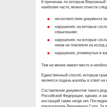
К причинам, по которым Верховный 
наиболее часто, можно отнести сле
несоответствие документа з
нарушения, на которые сосла
серьезными;
нарушения, на которые сосла
никак не повлияли на исход 
нарушения, упомянутые в жал
Тем не менее имеют место и необос
Единственный способ, которым граж
является подача жалобы в ответ на о
Составление документов такого рода
Российской Федерации, однако, и з
инстанций также нигде нет. Последн
председатель Верховного Суда. За п