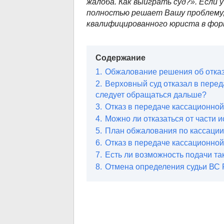
жалоба. Как выиграть суд?». Если 
полностью решает Вашу проблему,
квалифицированного юриста в фор
Содержание
1.
Обжалование решения об отка
2.
Верховный суд отказал в перед
следует обращаться дальше?
3.
Отказ в передаче кассационно
4.
Можно ли отказаться от части 
5.
План обжалования по кассации
6.
Отказ в передаче кассационно
7.
Есть ли возможность подачи т
8.
Отмена определения судьи ВС 