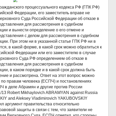
Гражданского процессуального кодекса РФ (ГПК РФ)
ийской Федерации, его заместитель вправе не
Верховного Суда Российской Федерации об отказе в
едставления для рассмотрения в судебном
нции и вынести определение о его отмене и
дставления с делом для рассмотрения в судебном
ции. При этом ни в указанной статье ГПК РФ ни в
тся, в какой форме, в какой срок можно обратиться к
ийской Федерации или его заместителю в случае
рховного Суда РФ определением об отказе в
едставления для рассмотрения в судебном
ции, в каком порядке и в какой срок должна быть
ение и рассмотрена. Ответ на этот вопрос можно
а по правам человека (ЕСПЧ) и постановлениях
ПЧ в деле Абрамян и другие против России
11/13 Robert Mikhaylovich ABRAMYAN against Russia
KIY and Aleksey Vladimirovich YAKUBOVSKIY
нил аргумент правительства относительно
авовой защиты в связи с тем, что заявители не
ум Верховного Суда. ЕСПЧ отметил, что стороны