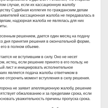
 том случае, если их кассационную жалобу
еству Судебная коллегия по гражданским делам
е заявителей кассационная жалоба не передавалась в
делам, надзорная жалоба не являлась для них
иты.
несенным решением, дается один месяц на подачу
со дня принятия решения в окончательной форме,
л его в полном объеме.
тается не вступившим в силу. Оно не несет
м, истец, если решение принято в его пользу, не
ный лист и инициировать исполнительное
чаях является подача жалобы ответчиком в
лее отсрочить момент вступления в силу решения.
сторона не заявит апелляционную жалобу, решение
епятствует обжалованию и за пределами срока, если
основать уважительность причины пропуска срока.