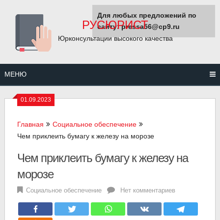
Перейти
Для любых предложений по
к
РУСЮРИСТ
сайту: pressa56@cp9.ru
содержанию
Юрконсультации высокого качества
МЕНЮ
01.09.2023
Главная
Социальное обеспечение
Чем приклеить бумагу к железу на морозе
Чем приклеить бумагу к железу на
морозе
Социальное обеспечение
Нет комментариев